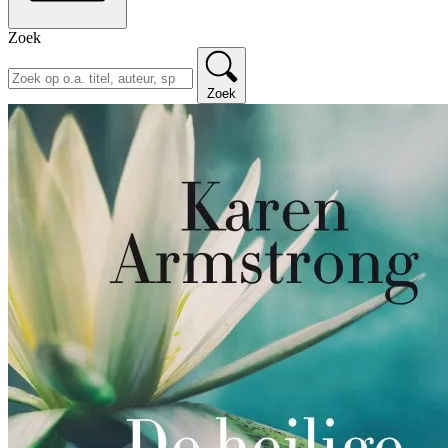
Zoek
Zoek