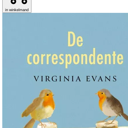
in winkelmand