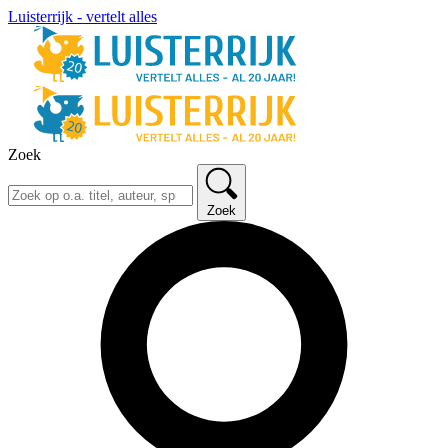
Luisterrijk - vertelt alles
Zoek
Zoek