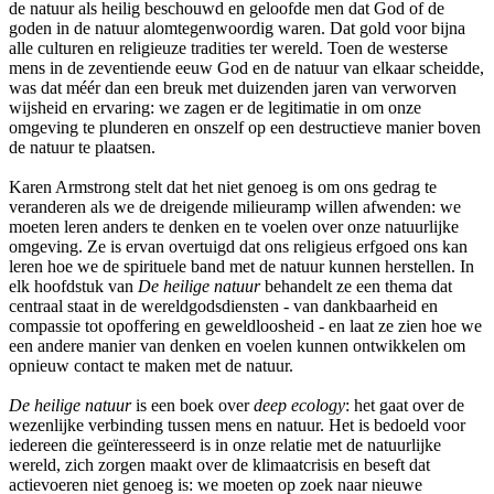
de natuur als heilig beschouwd en geloofde men dat God of de
goden in de natuur alomtegenwoordig waren. Dat gold voor bijna
alle culturen en religieuze tradities ter wereld. Toen de westerse
mens in de zeventiende eeuw God en de natuur van elkaar scheidde,
was dat méér dan een breuk met duizenden jaren van verworven
wijsheid en ervaring: we zagen er de legitimatie in om onze
omgeving te plunderen en onszelf op een destructieve manier boven
de natuur te plaatsen.
Karen Armstrong stelt dat het niet genoeg is om ons gedrag te
veranderen als we de dreigende milieuramp willen afwenden: we
moeten leren anders te denken en te voelen over onze natuurlijke
omgeving. Ze is ervan overtuigd dat ons religieus erfgoed ons kan
leren hoe we de spirituele band met de natuur kunnen herstellen. In
elk hoofdstuk van
De heilige natuur
behandelt ze een thema dat
centraal staat in de wereldgodsdiensten - van dankbaarheid en
compassie tot opoffering en geweldloosheid - en laat ze zien hoe we
een andere manier van denken en voelen kunnen ontwikkelen om
opnieuw contact te maken met de natuur.
De heilige natuur
is een boek over
deep ecology
: het gaat over de
wezenlijke verbinding tussen mens en natuur. Het is bedoeld voor
iedereen die geïnteresseerd is in onze relatie met de natuurlijke
wereld, zich zorgen maakt over de klimaatcrisis en beseft dat
actievoeren niet genoeg is: we moeten op zoek naar nieuwe