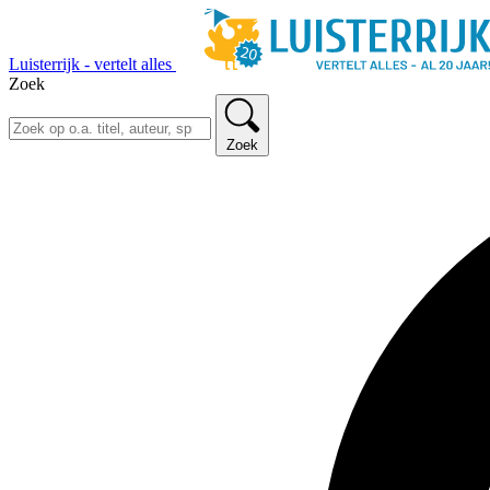
Luisterrijk - vertelt alles
Zoek
Zoek