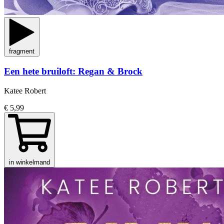
fragment
Een hete bruiloft: Regan & Brock
Katee Robert
€ 5,99
in winkelmand