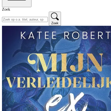
Zoek
Zoek