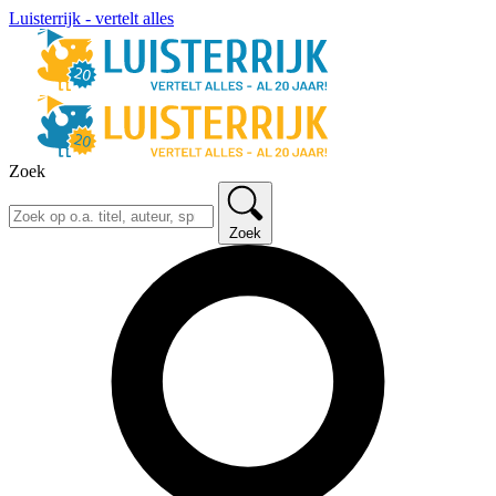
Luisterrijk - vertelt alles
Zoek
Zoek