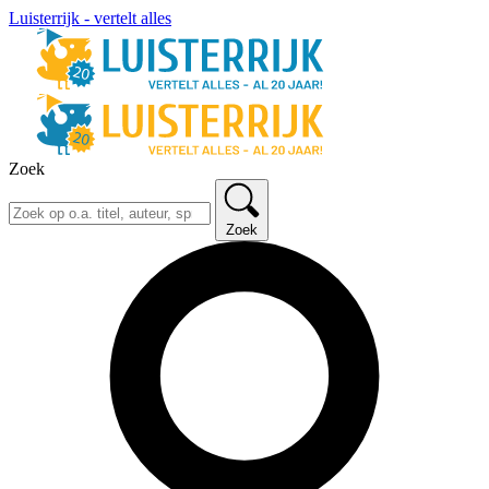
Luisterrijk - vertelt alles
Zoek
Zoek