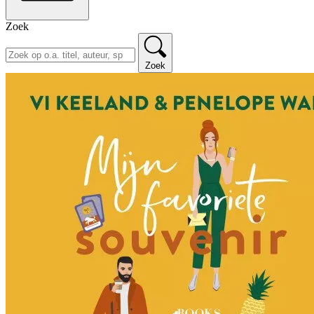
Zoek
Zoek