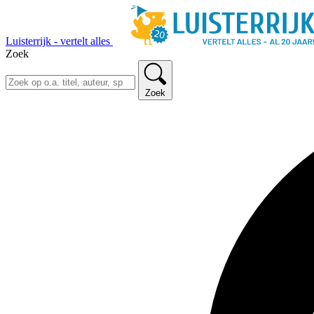
Luisterrijk - vertelt alles
Zoek
Zoek