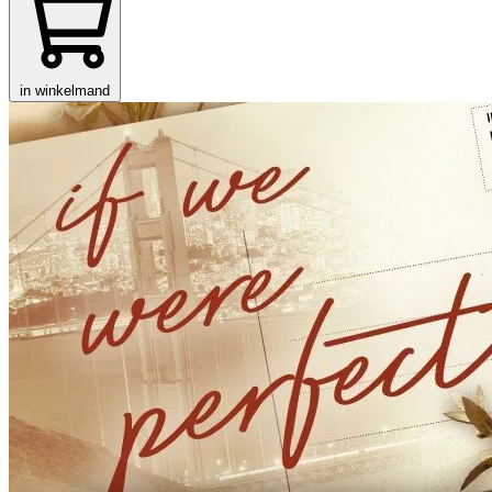
in winkelmand