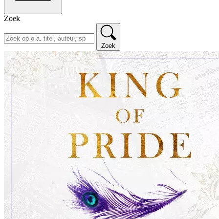
Zoek
Zoek