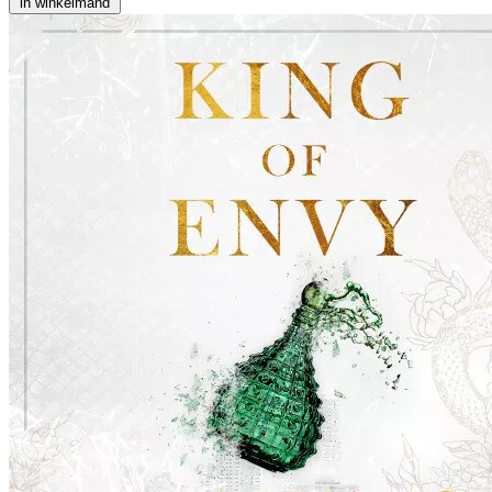
in winkelmand