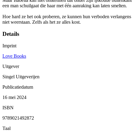
Maar Isabella kan niet ontkennen dat onder zijn ijskoude buitenkant
een man schuilgaat die haar met één aanraking kan laten smelten.
Hoe hard ze het ook proberen, ze kunnen hun verboden verlangens
niet weerstaan. Zelfs als het ze alles kost.
Details
Imprint
Love Books
Uitgever
Singel Uitgeverijen
Publicatiedatum
16 mei 2024
ISBN
9789021492872
Taal