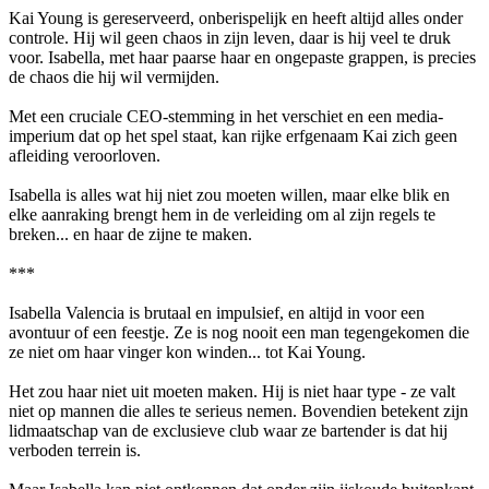
Kai Young is gereserveerd, onberispelijk en heeft altijd alles onder
controle. Hij wil geen chaos in zijn leven, daar is hij veel te druk
voor. Isabella, met haar paarse haar en ongepaste grappen, is precies
de chaos die hij wil vermijden.
Met een cruciale CEO-stemming in het verschiet en een media-
imperium dat op het spel staat, kan rijke erfgenaam Kai zich geen
afleiding veroorloven.
Isabella is alles wat hij niet zou moeten willen, maar elke blik en
elke aanraking brengt hem in de verleiding om al zijn regels te
breken... en haar de zijne te maken.
***
Isabella Valencia is brutaal en impulsief, en altijd in voor een
avontuur of een feestje. Ze is nog nooit een man tegengekomen die
ze niet om haar vinger kon winden... tot Kai Young.
Het zou haar niet uit moeten maken. Hij is niet haar type - ze valt
niet op mannen die alles te serieus nemen. Bovendien betekent zijn
lidmaatschap van de exclusieve club waar ze bartender is dat hij
verboden terrein is.