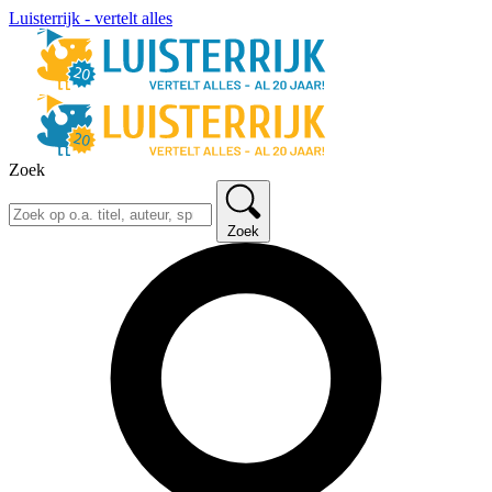
Luisterrijk - vertelt alles
Zoek
Zoek