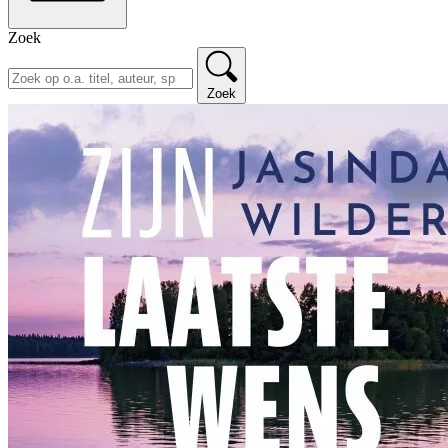
Zoek
Zoek