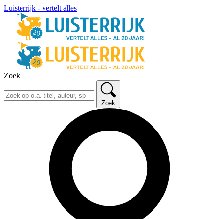
Luisterrijk - vertelt alles
Zoek
Zoek