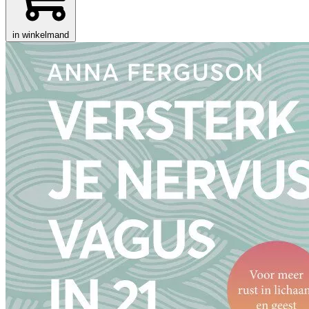
in winkelmand