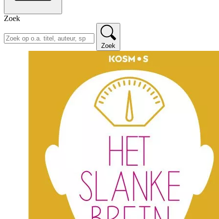
Zoek
Zoek