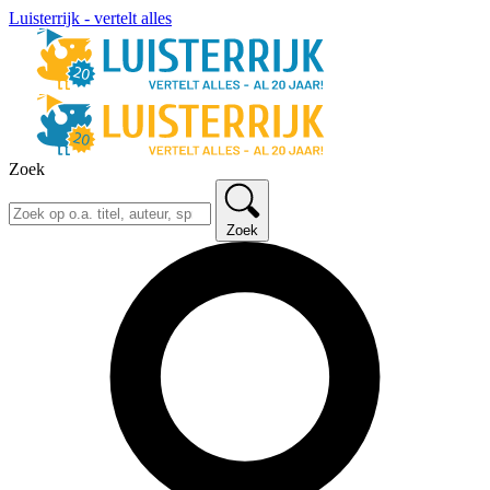
Luisterrijk - vertelt alles
Zoek
Zoek