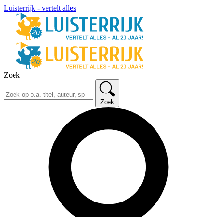
Luisterrijk - vertelt alles
Zoek
Zoek