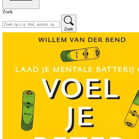
Zoek
Zoek