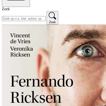
Zoek
Zoek