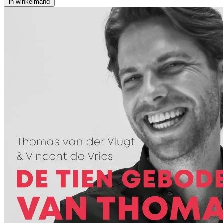
in winkelmand