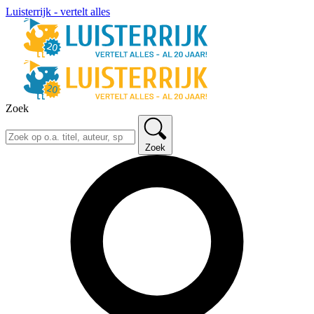
Luisterrijk - vertelt alles
Zoek
Zoek