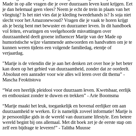
Made in op alle vragen die je over duurzaam leven kunt krijgen. Eet
je dan helemaal geen vlees? Neem je echt de trein in plaats van het
vliegtuig? Is het niet vies dat je kleding tweedehands is? Is soja niet
slecht voor het Amazonewoud? Vragen die je vaak te horen krijgt
als je bezig bent met bewuster en duurzamer leven. In dit handboek
vol feiten, ervaringen en veelgehoorde misvattingen over
duurzaamheid deelt groene influencer Marije van der Made op
humoristische wijze vlammende antwoorden en handvatten om je te
kunnen weren tijdens een volgende familiedag, etentje of
verjaardag.
"Marije is de vriendin die je aan het denken zet over hoe je het beter
kan doen op het gebied van duurzaamheid, zonder dat ze oordeelt.
Absoluut een aanrader voor wie alles wil leren over dit thema” -
Mascha Feoktistova
“Wat een heerlijk pleidooi voor duurzaam leven. Kwetsbaar, eerlijk
en enthousiast zonder te duwen en trekken” - Arie Boomsma
“Marije maakt het leuk, toegankelijk en bovenal eerlijker om aan
duurzaamheid te werken. Er is namelijk zoveel informatie! Marije is
je persoonlijke gids in de wereld van duurzame lifestyle. Een betere
wereld begint bij ons allemaal. Met dit boek zet je de eerste stap om
zelf een bijdrage te leveren!” - Talitha Muusse