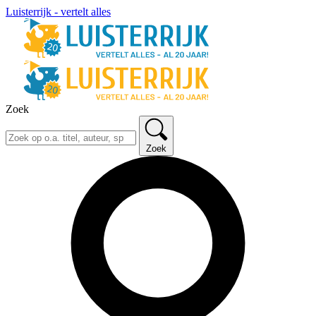
Luisterrijk - vertelt alles
Zoek
Zoek