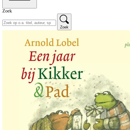
Zoek
Zoek