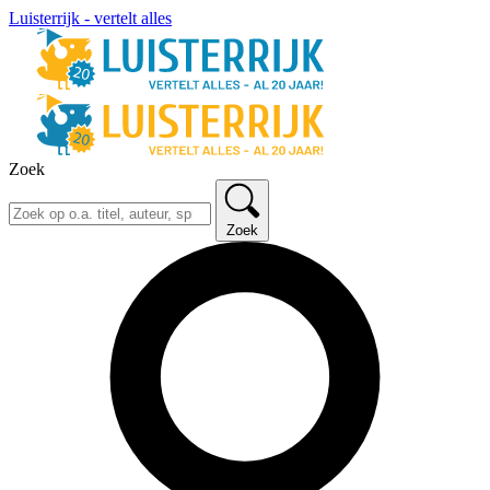
Luisterrijk - vertelt alles
Zoek
Zoek