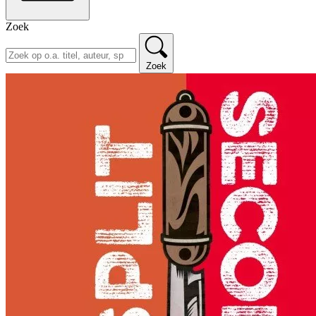
Zoek
Zoek