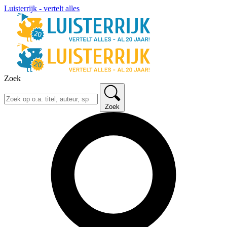
Luisterrijk - vertelt alles
Zoek
Zoek