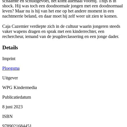
schaamte en schuldgevoel, het komt allemaal voorbij. Thijs is in
shock. Hij was toch een doodnormale jongen met een doodnormaal
leven? Maar nu is hij van het ene op het andere moment in een
nachtmerrie beland, en daar moet hij zelf weer uit zien te komen.
Caja Cazemier verdiepte zich in de cultuur waarin jongeren steeds
vaker wapens dragen en sprak met een kinderrechter, een
rechercheur, iemand van de jeugdreclassering en een jonge dader.
Details
Imprint
Ploegsma
Uitgever
WPG Kindermedia
Publicatiedatum
8 juni 2023
ISBN
9789021684451