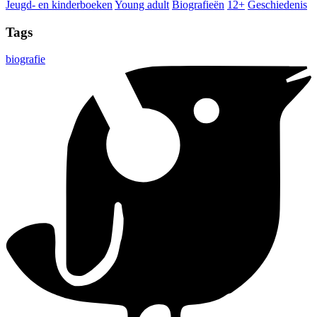
Jeugd- en kinderboeken
Young adult
Biografieën
12+
Geschiedenis
Tags
biografie