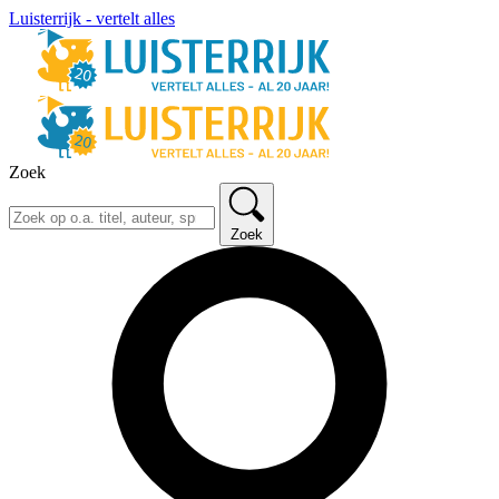
Luisterrijk - vertelt alles
Zoek
Zoek