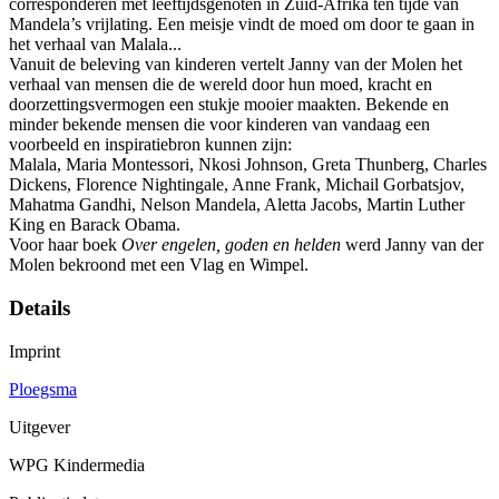
corresponderen met leeftijdsgenoten in Zuid-Afrika ten tijde van
Mandela’s vrijlating. Een meisje vindt de moed om door te gaan in
het verhaal van Malala...
Vanuit de beleving van kinderen vertelt Janny van der Molen het
verhaal van mensen die de wereld door hun moed, kracht en
doorzettingsvermogen een stukje mooier maakten. Bekende en
minder bekende mensen die voor kinderen van vandaag een
voorbeeld en inspiratiebron kunnen zijn:
Malala, Maria Montessori, Nkosi Johnson, Greta Thunberg, Charles
Dickens, Florence Nightingale, Anne Frank, Michail Gorbatsjov,
Mahatma Gandhi, Nelson Mandela, Aletta Jacobs, Martin Luther
King en Barack Obama.
Voor haar boek
Over engelen, goden en helden
werd Janny van der
Molen bekroond met een Vlag en Wimpel.
Details
Imprint
Ploegsma
Uitgever
WPG Kindermedia