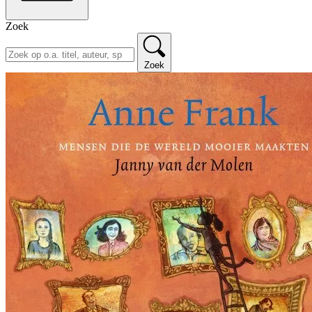
Zoek
Zoek