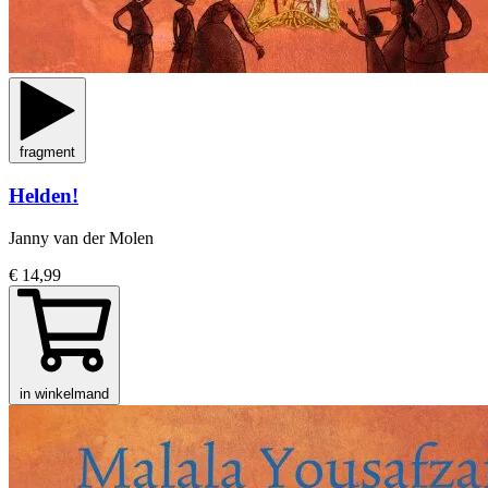
fragment
Helden!
Janny van der Molen
€ 14,99
in winkelmand