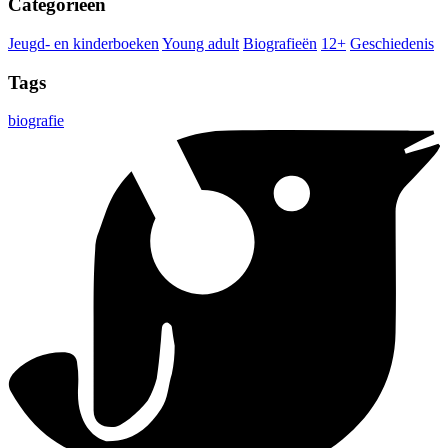
Categorieën
Jeugd- en kinderboeken
Young adult
Biografieën
12+
Geschiedenis
Tags
biografie