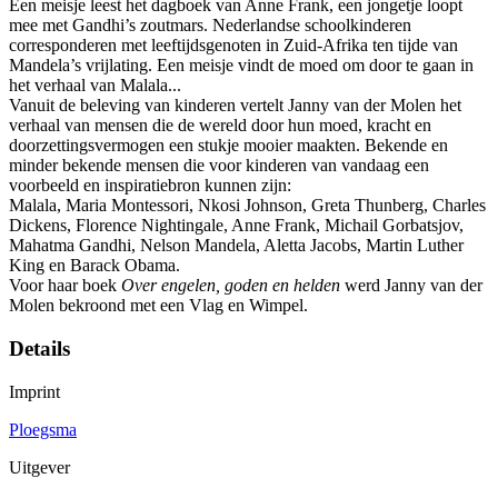
Een meisje leest het dagboek van Anne Frank, een jongetje loopt
mee met Gandhi’s zoutmars. Nederlandse schoolkinderen
corresponderen met leeftijdsgenoten in Zuid-Afrika ten tijde van
Mandela’s vrijlating. Een meisje vindt de moed om door te gaan in
het verhaal van Malala...
Vanuit de beleving van kinderen vertelt Janny van der Molen het
verhaal van mensen die de wereld door hun moed, kracht en
doorzettingsvermogen een stukje mooier maakten. Bekende en
minder bekende mensen die voor kinderen van vandaag een
voorbeeld en inspiratiebron kunnen zijn:
Malala, Maria Montessori, Nkosi Johnson, Greta Thunberg, Charles
Dickens, Florence Nightingale, Anne Frank, Michail Gorbatsjov,
Mahatma Gandhi, Nelson Mandela, Aletta Jacobs, Martin Luther
King en Barack Obama.
Voor haar boek
Over engelen, goden en helden
werd Janny van der
Molen bekroond met een Vlag en Wimpel.
Details
Imprint
Ploegsma
Uitgever