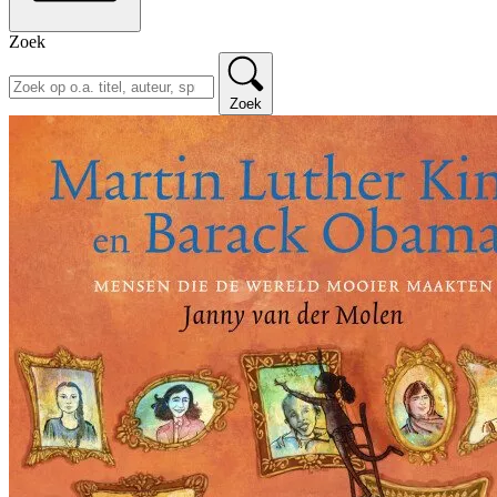
Zoek
Zoek