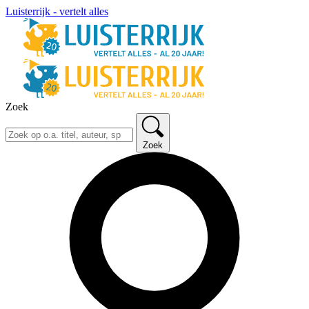
Luisterrijk - vertelt alles
Zoek
Zoek