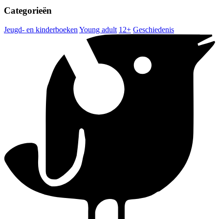
Categorieën
Jeugd- en kinderboeken
Young adult
12+
Geschiedenis