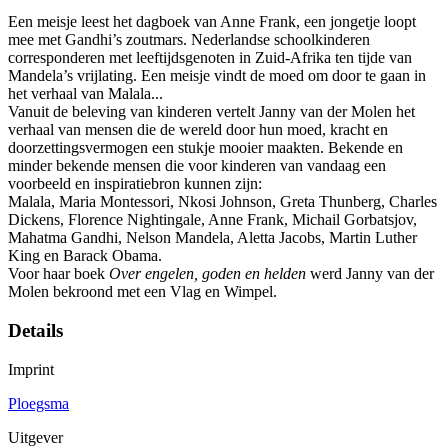
Een meisje leest het dagboek van Anne Frank, een jongetje loopt
mee met Gandhi’s zoutmars. Nederlandse schoolkinderen
corresponderen met leeftijdsgenoten in Zuid-Afrika ten tijde van
Mandela’s vrijlating. Een meisje vindt de moed om door te gaan in
het verhaal van Malala...
Vanuit de beleving van kinderen vertelt Janny van der Molen het
verhaal van mensen die de wereld door hun moed, kracht en
doorzettingsvermogen een stukje mooier maakten. Bekende en
minder bekende mensen die voor kinderen van vandaag een
voorbeeld en inspiratiebron kunnen zijn:
Malala, Maria Montessori, Nkosi Johnson, Greta Thunberg, Charles
Dickens, Florence Nightingale, Anne Frank, Michail Gorbatsjov,
Mahatma Gandhi, Nelson Mandela, Aletta Jacobs, Martin Luther
King en Barack Obama.
Voor haar boek
Over engelen, goden en helden
werd Janny van der
Molen bekroond met een Vlag en Wimpel.
Details
Imprint
Ploegsma
Uitgever