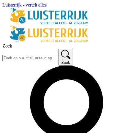
Luisterrijk - vertelt alles
Zoek
Zoek