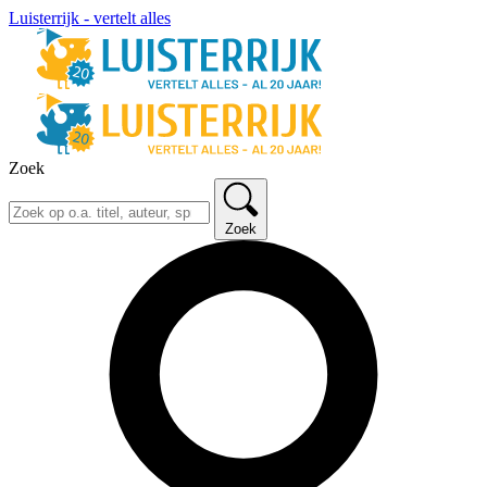
Luisterrijk - vertelt alles
Zoek
Zoek