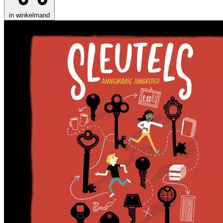
in winkelmand