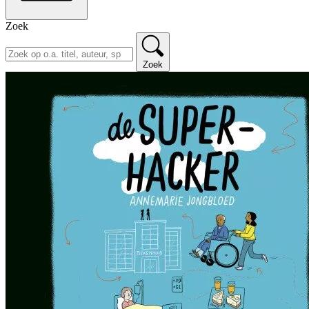
Zoek
Zoek