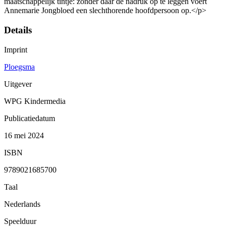
maatschappelijk tintje: zonder daar de nadruk op te leggen voert
Annemarie Jongbloed een slechthorende hoofdpersoon op.</p>
Details
Imprint
Ploegsma
Uitgever
WPG Kindermedia
Publicatiedatum
16 mei 2024
ISBN
9789021685700
Taal
Nederlands
Speelduur