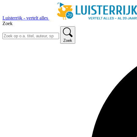
Luisterrijk - vertelt alles
Zoek
Zoek