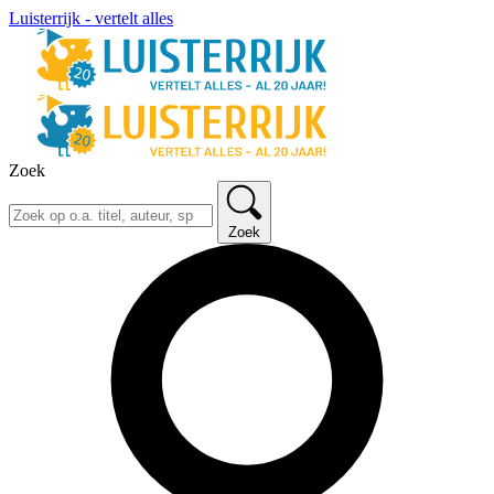
Luisterrijk - vertelt alles
Zoek
Zoek