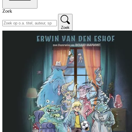
Zoek
Zoek