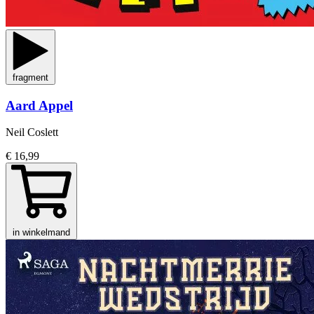
fragment
Aard Appel
Neil Coslett
€ 16,99
in winkelmand