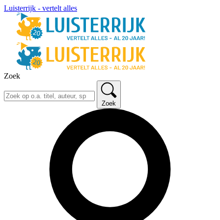
Luisterrijk - vertelt alles
Zoek
Zoek