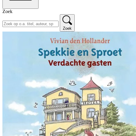
Zoek
Zoek