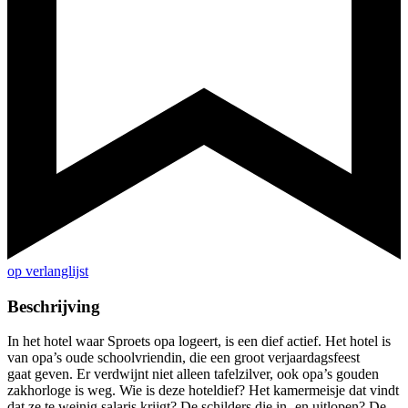
op verlanglijst
Beschrijving
In het hotel waar Sproets opa logeert, is een dief actief. Het hotel is
van opa’s oude schoolvriendin, die een groot verjaardagsfeest
gaat geven. Er verdwijnt niet alleen tafelzilver, ook opa’s gouden
zakhorloge is weg. Wie is deze hoteldief? Het kamermeisje dat vindt
dat ze te weinig salaris krijgt? De schilders die in- en uitlopen? De