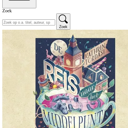
Zoek
Zoek