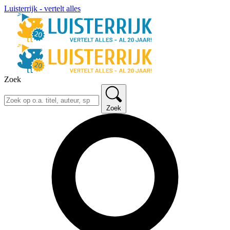
Luisterrijk - vertelt alles
Zoek
Zoek