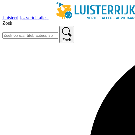
Luisterrijk - vertelt alles
Zoek
Zoek