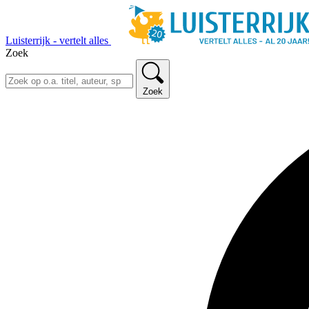
Luisterrijk - vertelt alles
Zoek
Zoek