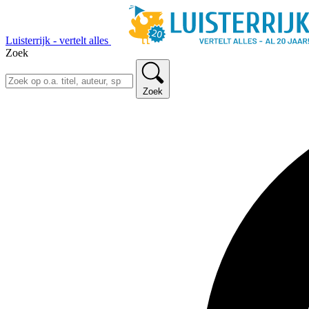
Luisterrijk - vertelt alles
Zoek
Zoek