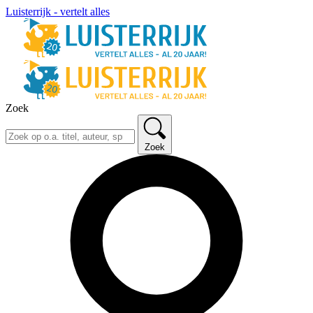
Luisterrijk - vertelt alles
Zoek
Zoek