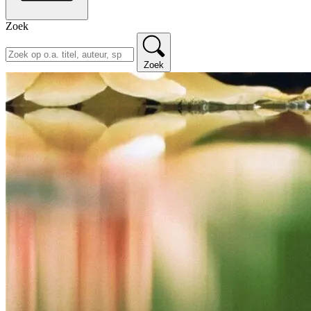
Zoek
Zoek