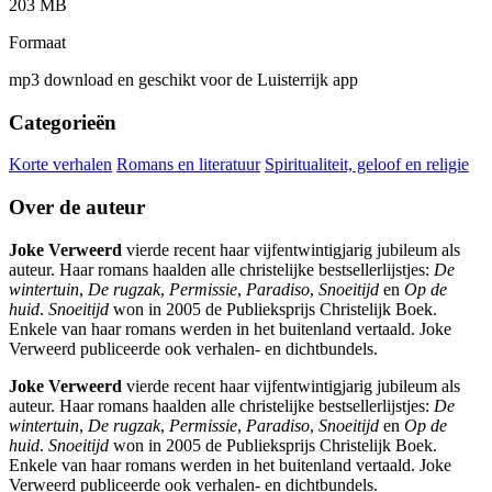
203 MB
Formaat
mp3 download en geschikt voor de Luisterrijk app
Categorieën
Korte verhalen
Romans en literatuur
Spiritualiteit, geloof en religie
Over de auteur
Joke Verweerd
vierde recent haar vijfentwintigjarig jubileum als
auteur. Haar romans haalden alle christelijke bestsellerlijstjes:
De
wintertuin
,
De rugzak
,
Permissie
,
Paradiso
,
Snoeitijd
en
Op de
huid
.
Snoeitijd
won in 2005 de Publieksprijs Christelijk Boek.
Enkele van haar romans werden in het buitenland vertaald. Joke
Verweerd publiceerde ook verhalen- en dichtbundels.
Joke Verweerd
vierde recent haar vijfentwintigjarig jubileum als
auteur. Haar romans haalden alle christelijke bestsellerlijstjes:
De
wintertuin
,
De rugzak
,
Permissie
,
Paradiso
,
Snoeitijd
en
Op de
huid
.
Snoeitijd
won in 2005 de Publieksprijs Christelijk Boek.
Enkele van haar romans werden in het buitenland vertaald. Joke
Verweerd publiceerde ook verhalen- en dichtbundels.