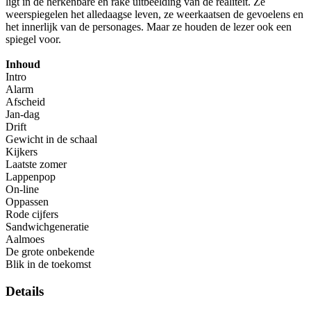
ligt in de herkenbare en rake uitbeelding van de realiteit. Ze
weerspiegelen het alledaagse leven, ze weerkaatsen de gevoelens en
het innerlijk van de personages. Maar ze houden de lezer ook een
spiegel voor.
Inhoud
Intro
Alarm
Afscheid
Jan-dag
Drift
Gewicht in de schaal
Kijkers
Laatste zomer
Lappenpop
On-line
Oppassen
Rode cijfers
Sandwichgeneratie
Aalmoes
De grote onbekende
Blik in de toekomst
Details