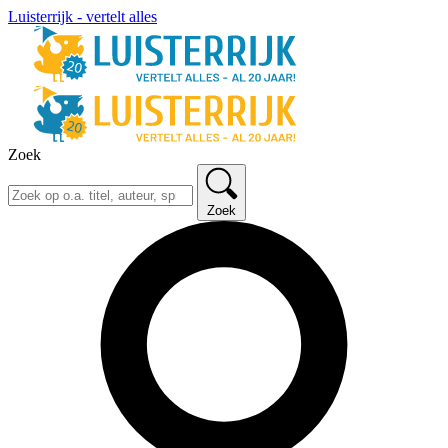
Luisterrijk - vertelt alles
Zoek
Zoek