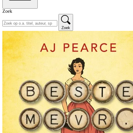
Zoek
Zoek