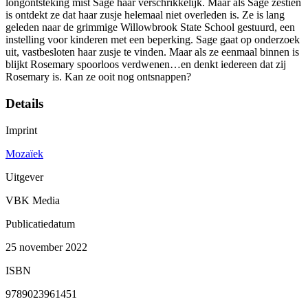
longontsteking mist Sage haar verschrikkelijk. Maar als Sage zestien
is ontdekt ze dat haar zusje helemaal niet overleden is. Ze is lang
geleden naar de grimmige Willowbrook State School gestuurd, een
instelling voor kinderen met een beperking. Sage gaat op onderzoek
uit, vastbesloten haar zusje te vinden. Maar als ze eenmaal binnen is
blijkt Rosemary spoorloos verdwenen…en denkt iedereen dat zij
Rosemary is. Kan ze ooit nog ontsnappen?
Details
Imprint
Mozaïek
Uitgever
VBK Media
Publicatiedatum
25 november 2022
ISBN
9789023961451