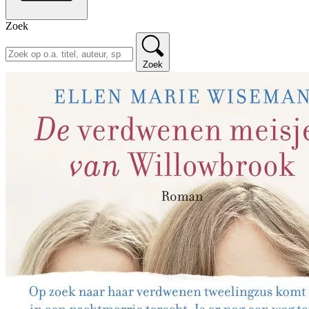
Zoek
Zoek