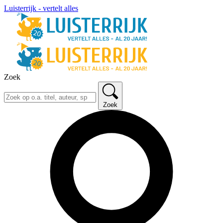
Luisterrijk - vertelt alles
Zoek
Zoek