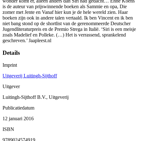
wonder komt er, alleen anders dan Siri had gedacht… Enne Koens
is de auteur van prijswinnende boeken als Sammie en opa, Die
zomer met Jente en Vanaf hier kun je de hele wereld zien. Haar
boeken zijn ook in andere talen vertaald. Ik ben Vincent en ik ben
niet bang stond op de shortlist van de gerenommeerde Deutscher
Jugendliteraturpreis en de Premio Strega in Italië. ‘Siri is een meisje
zoals Madelief en Polleke. (…) Het is verrassend, sprankelend
geschreven.’ Jaapleest.nl
Details
Imprint
Uitgeverij Luitingh-Sijthoff
Uitgever
Luitingh-Sijthoff B.V., Uitgeverij
Publicatiedatum
12 januari 2016
ISBN
9789024574919