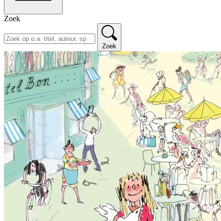
Zoek
Zoek