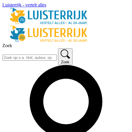
Luisterrijk - vertelt alles
Zoek
Zoek