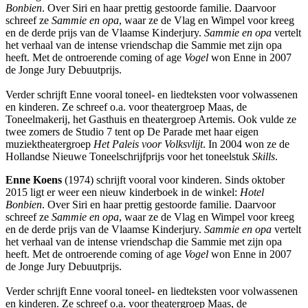
Bonbien
. Over Siri en haar prettig gestoorde familie. Daarvoor
schreef ze
Sammie en opa
, waar ze de Vlag en Wimpel voor kreeg
en de derde prijs van de Vlaamse Kinderjury.
Sammie en opa
vertelt
het verhaal van de intense vriendschap die Sammie met zijn opa
heeft. Met de ontroerende coming of age
Vogel
won Enne in 2007
de Jonge Jury Debuutprijs.
Verder schrijft Enne vooral toneel- en liedteksten voor volwassenen
en kinderen. Ze schreef o.a. voor theatergroep Maas, de
Toneelmakerij, het Gasthuis en theatergroep Artemis. Ook vulde ze
twee zomers de Studio 7 tent op De Parade met haar eigen
muziektheatergroep
Het Paleis voor Volksvlijt
. In 2004 won ze de
Hollandse Nieuwe Toneelschrijfprijs voor het toneelstuk
Skills
.
Enne Koens
(1974) schrijft vooral voor kinderen. Sinds oktober
2015 ligt er weer een nieuw kinderboek in de winkel:
Hotel
Bonbien
. Over Siri en haar prettig gestoorde familie. Daarvoor
schreef ze
Sammie en opa
, waar ze de Vlag en Wimpel voor kreeg
en de derde prijs van de Vlaamse Kinderjury.
Sammie en opa
vertelt
het verhaal van de intense vriendschap die Sammie met zijn opa
heeft. Met de ontroerende coming of age
Vogel
won Enne in 2007
de Jonge Jury Debuutprijs.
Verder schrijft Enne vooral toneel- en liedteksten voor volwassenen
en kinderen. Ze schreef o.a. voor theatergroep Maas, de