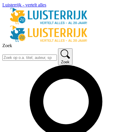
Luisterrijk - vertelt alles
Zoek
Zoek