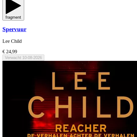
fragment
Spervuur
Lee Child
€ 24,99
Verwacht
10-08-2026