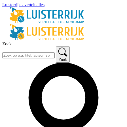
Luisterrijk - vertelt alles
Zoek
Zoek