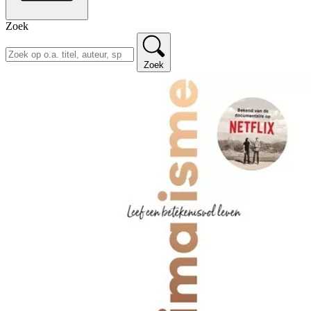
Zoek
Zoek