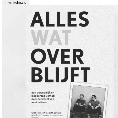
in winkelmand