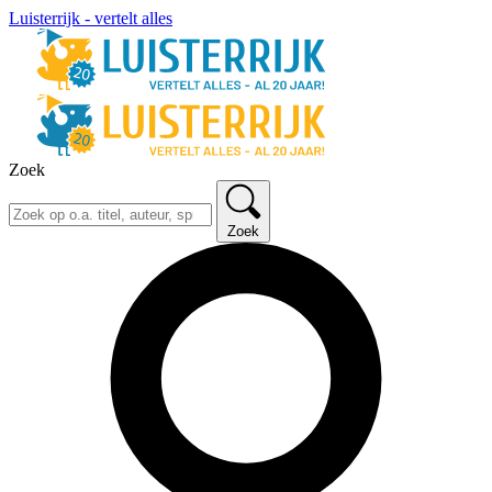
Luisterrijk - vertelt alles
Zoek
Zoek