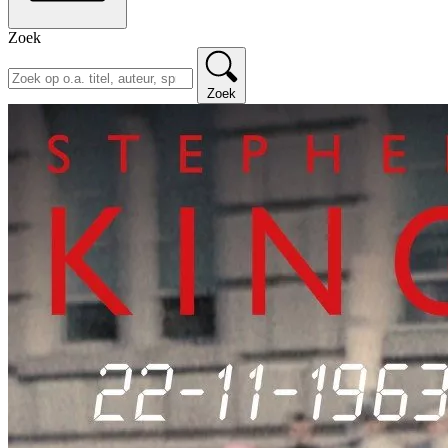
Zoek
Zoek