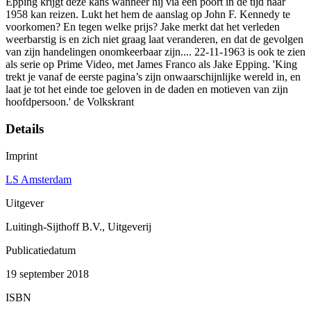
Epping krijgt deze kans wanneer hij via een poort in de tijd naar
1958 kan reizen. Lukt het hem de aanslag op John F. Kennedy te
voorkomen? En tegen welke prijs? Jake merkt dat het verleden
weerbarstig is en zich niet graag laat veranderen, en dat de gevolgen
van zijn handelingen onomkeerbaar zijn.... 22-11-1963 is ook te zien
als serie op Prime Video, met James Franco als Jake Epping. 'King
trekt je vanaf de eerste pagina’s zijn onwaarschijnlijke wereld in, en
laat je tot het einde toe geloven in de daden en motieven van zijn
hoofdpersoon.' de Volkskrant
Details
Imprint
LS Amsterdam
Uitgever
Luitingh-Sijthoff B.V., Uitgeverij
Publicatiedatum
19 september 2018
ISBN