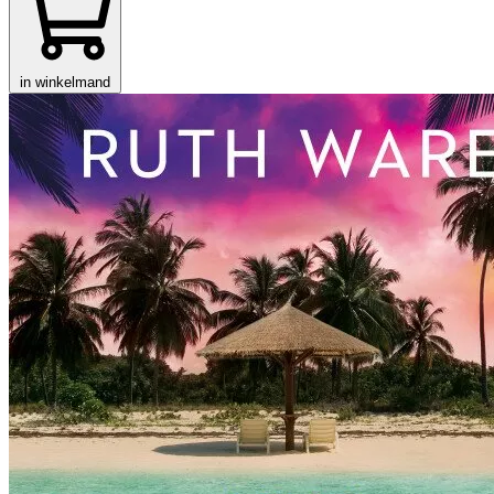
in winkelmand