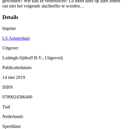
geworden? Wie kan ze vertrouwen? Lo moet alles op alles zetten
om niet het volgende slachtoffer te worden…
Details
Imprint
LS Amsterdam
Uitgever
Luitingh-Sijthoff B.V., Uitgeverij
Publicatiedatum
14 mei 2019
ISBN
9789024586400
Taal
Nederlands
Speelduur