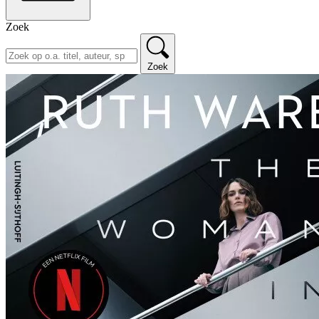
Zoek
Zoek