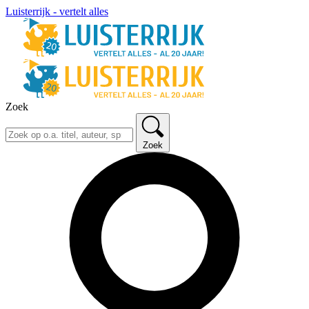
Luisterrijk - vertelt alles
Zoek
Zoek