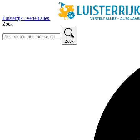
Luisterrijk - vertelt alles
Zoek
Zoek