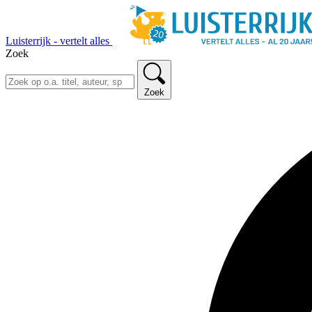
Luisterrijk - vertelt alles
Zoek
Zoek