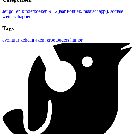
Jeugd- en kinderboeken
9-12 jaar
Politiek, maatschappij, sociale
wetenschappen
Tags
avontuur
geheim agent
grootouders
humor