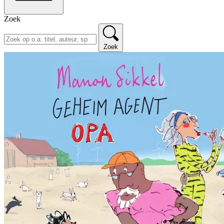
Zoek
Zoek