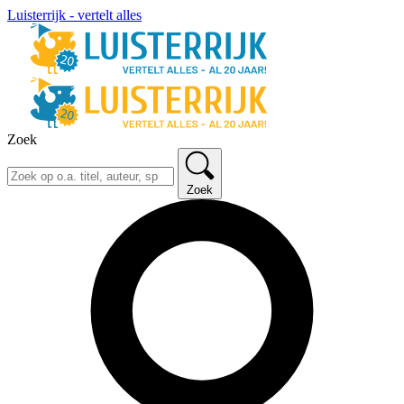
Luisterrijk - vertelt alles
Zoek
Zoek