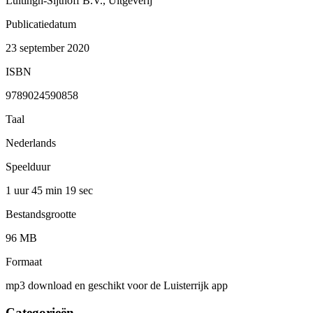
Luitingh-Sijthoff B.V., Uitgeverij
Publicatiedatum
23 september 2020
ISBN
9789024590858
Taal
Nederlands
Speelduur
1 uur 45 min
19 sec
Bestandsgrootte
96 MB
Formaat
mp3 download en geschikt voor de Luisterrijk app
Categorieën