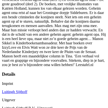
grote goudroof (deel 2). De boeken, met vrolijke illustraties van
Katrien Holland, kunnen los van elkaar gelezen worden. Geheim
agent oma reist af naar het Groningse dorpje Siddeburen. Er is daar
een bende criminelen die konijnen steelt. Niet iets om een geheim
agent op af te sturen, natuurlijk. Behalve dat die konijnen daarna
terugkomen en mensen aanvallen. Max mag met zijn oma mee.
Maar hun missie verloopt heel anders dan ze hadden verwacht. En
dat is de schuld van een andere geheim agent: geheim agent opa. Hij
is een heel lieve opa, maar niet zo’n goede geheim agent… Manon
Sikkel is Kinderboekenambassadeur. Met haar boeken over
IzzyLove en Elvis Watt won ze drie keer de Prijs van de
Nederlandse Kinderjury en twee keer de Pluim van de Senaat.
Manon heeft een maandelijkse column in Tina. ‘Een verhaal vol
vaart en grappige en bijzondere voorvallen. Stiekem, diep in je hart,
zou je best zo’n bijzondere oma willen hebben!’ Leestafel.nl
Details
Imprint
Luitingh Sijthoff
Uitgever