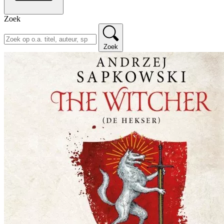
Zoek
Zoek