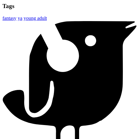
Tags
fantasy
ya
young adult