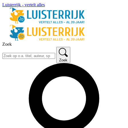
Luisterrijk - vertelt alles
Zoek
Zoek