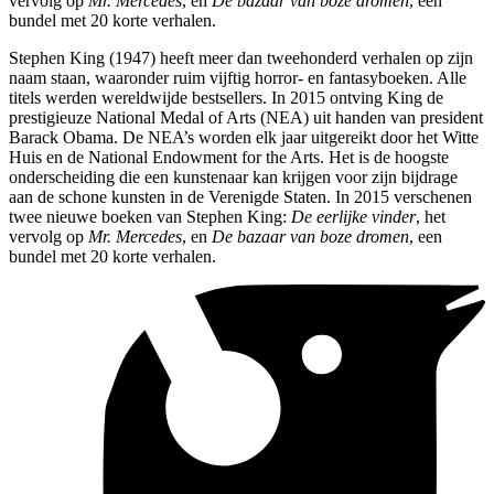
vervolg op
Mr. Mercedes
, en
De bazaar van boze dromen
, een
bundel met 20 korte verhalen.
Stephen King (1947) heeft meer dan tweehonderd verhalen op zijn
naam staan, waaronder ruim vijftig horror- en fantasyboeken. Alle
titels werden wereldwijde bestsellers. In 2015 ontving King de
prestigieuze National Medal of Arts (NEA) uit handen van president
Barack Obama. De NEA’s worden elk jaar uitgereikt door het Witte
Huis en de National Endowment for the Arts. Het is de hoogste
onderscheiding die een kunstenaar kan krijgen voor zijn bijdrage
aan de schone kunsten in de Verenigde Staten. In 2015 verschenen
twee nieuwe boeken van Stephen King:
De eerlijke vinder
, het
vervolg op
Mr. Mercedes
, en
De bazaar van boze dromen
, een
bundel met 20 korte verhalen.