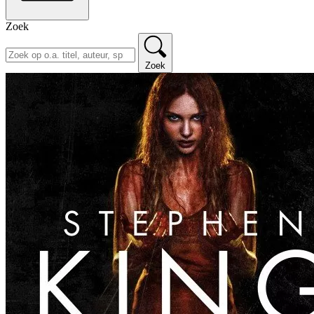
Zoek
Zoek