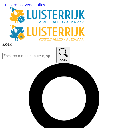
Luisterrijk - vertelt alles
Zoek
Zoek