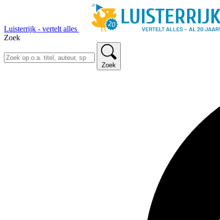
Luisterrijk - vertelt alles
Zoek
Zoek