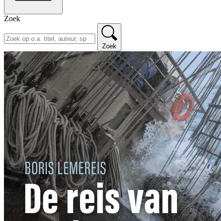
Zoek
Zoek