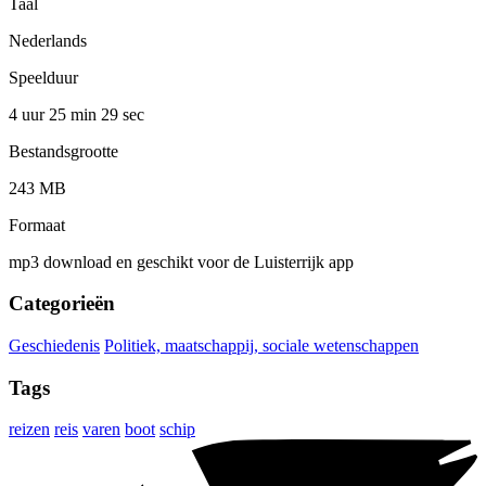
Taal
Nederlands
Speelduur
4 uur 25 min
29 sec
Bestandsgrootte
243 MB
Formaat
mp3 download en geschikt voor de Luisterrijk app
Categorieën
Geschiedenis
Politiek, maatschappij, sociale wetenschappen
Tags
reizen
reis
varen
boot
schip