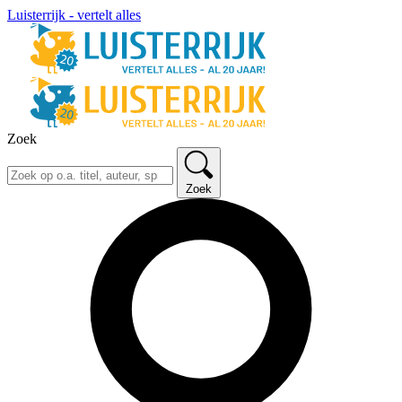
Luisterrijk - vertelt alles
Zoek
Zoek