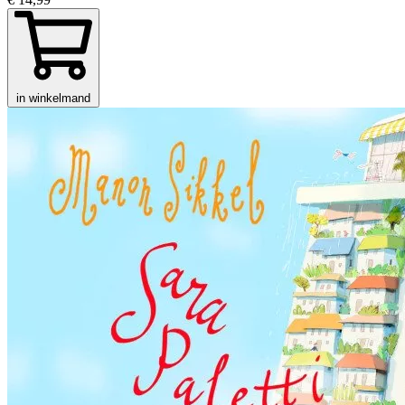
in winkelmand