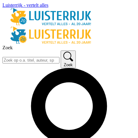
Luisterrijk - vertelt alles
Zoek
Zoek