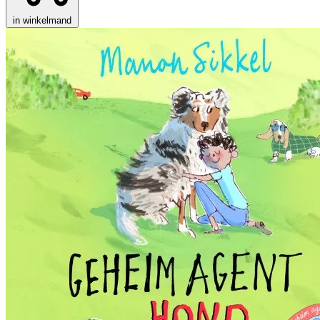
in winkelmand