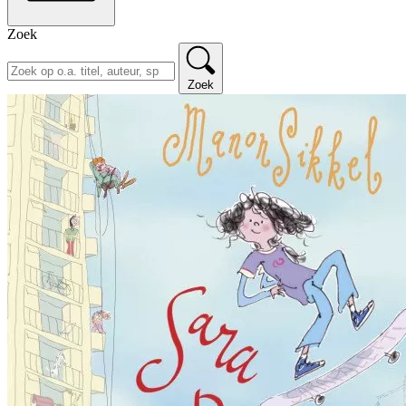
Zoek
Zoek