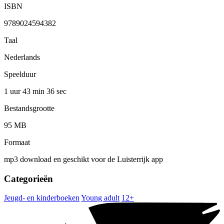
ISBN
9789024594382
Taal
Nederlands
Speelduur
1 uur 43 min
36 sec
Bestandsgrootte
95 MB
Formaat
mp3 download en geschikt voor de Luisterrijk app
Categorieën
Jeugd- en kinderboeken
Young adult
12+