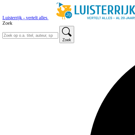
Luisterrijk - vertelt alles
Zoek
Zoek