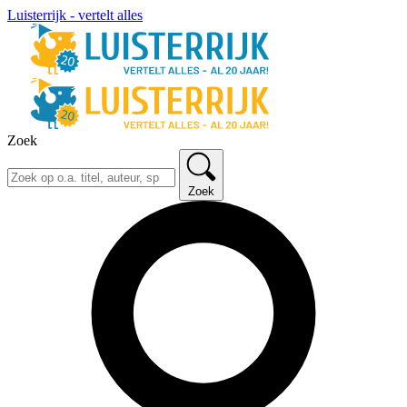
Luisterrijk - vertelt alles
Zoek
Zoek