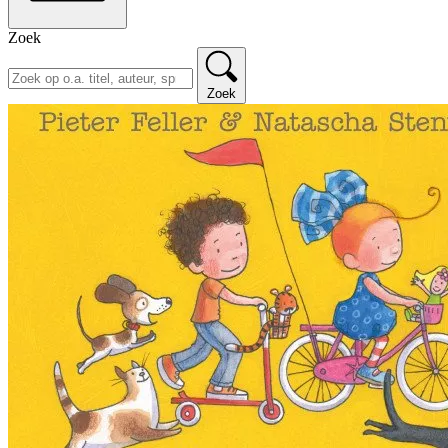
Zoek
Zoek