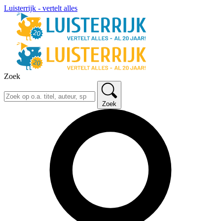
Luisterrijk - vertelt alles
Zoek
Zoek