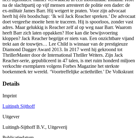
na de slachtpartij op vijf mensen arresteert de politie een dader: de
ex-militair James Barr. Hij weigert te praten. Voor zijn advocaat
heeft hij één boodschap: ‘Ik wil Jack Reacher spreken.’ De advocaat
doet vergeefse moeite hem te traceren. Hij is spoorloos, zonder vast
adres. Maar gelukkig is Reacher zelf al op weg naar Barr. Waarom
heeft Barr zich laten oppakken? Hoe kan die bewijsvoering
kloppen? Jack Reacher begrijpt er niets van. Een onzichtbare vijand
trekt aan de touwtjes… Lee Child is winnaar van de prestigieuze
Diamond Dagger Award 2013. In 2017 werd hij gekroond tot
ThrillerMaster door de International Thriller Writers. Zijn Jack
Reacher-serie, gepubliceerd in 47 talen, is met ruim honderd miljoen
verkochte exemplaren volgens Forbes Magazine het sterkste
boekenmerk ter wereld. ‘Voortreffelijke actiethriller.’ De Volkskrant
Details
Imprint
Luitingh Sijthoff
Uitgever
Luitingh-Sijthoff B.V., Uitgeverij
Publicatiedatum