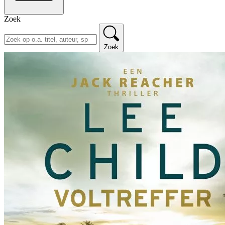
Zoek
Zoek