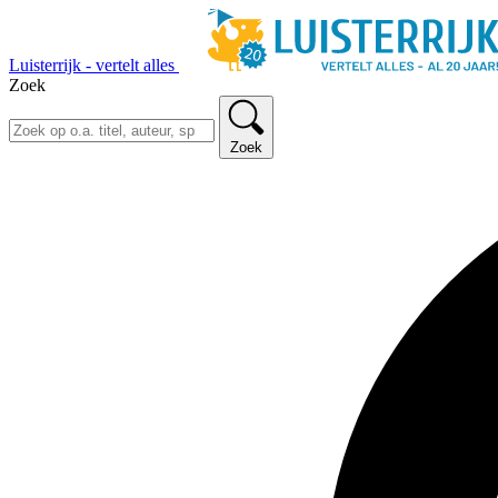
Luisterrijk - vertelt alles
Zoek
Zoek