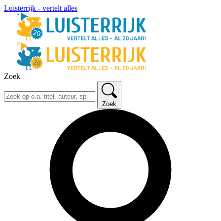
Luisterrijk - vertelt alles
Zoek
Zoek