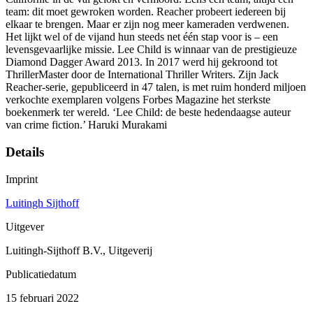
team: dit moet gewroken worden. Reacher probeert iedereen bij
elkaar te brengen. Maar er zijn nog meer kameraden verdwenen.
Het lijkt wel of de vijand hun steeds net één stap voor is – een
levensgevaarlijke missie. Lee Child is winnaar van de prestigieuze
Diamond Dagger Award 2013. In 2017 werd hij gekroond tot
ThrillerMaster door de International Thriller Writers. Zijn Jack
Reacher-serie, gepubliceerd in 47 talen, is met ruim honderd miljoen
verkochte exemplaren volgens Forbes Magazine het sterkste
boekenmerk ter wereld. ‘Lee Child: de beste hedendaagse auteur
van crime fiction.’ Haruki Murakami
Details
Imprint
Luitingh Sijthoff
Uitgever
Luitingh-Sijthoff B.V., Uitgeverij
Publicatiedatum
15 februari 2022