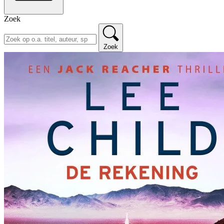
Zoek
Zoek