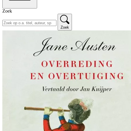
Zoek
Zoek