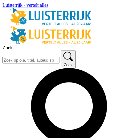
Luisterrijk - vertelt alles
Zoek
Zoek