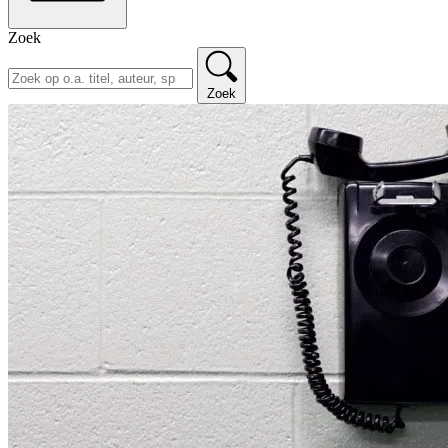
Zoek
Zoek