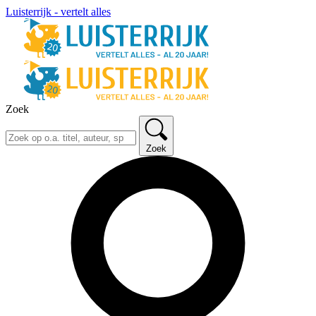
Luisterrijk - vertelt alles
Zoek
Zoek