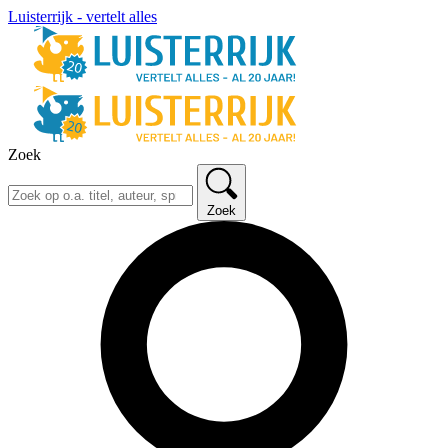
Luisterrijk - vertelt alles
Zoek
Zoek