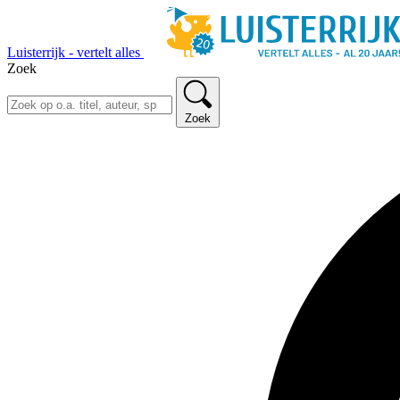
Luisterrijk - vertelt alles
Zoek
Zoek