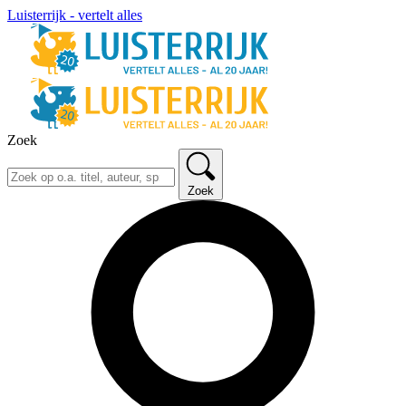
Luisterrijk - vertelt alles
Zoek
Zoek