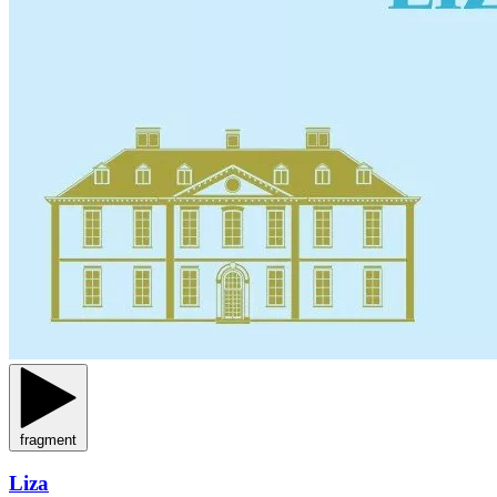
fragment
Liza