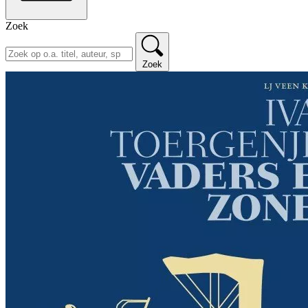
Zoek
Zoek